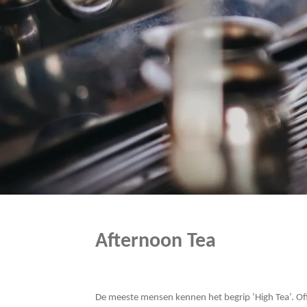
Afternoon Tea
De meeste mensen kennen het begrip ‘High Tea’. Offi