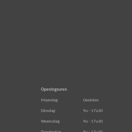
c
s
a
e
t
t
b
a
s
o
g
A
o
r
p
k
a
p
m
Openingsuren
Maandag
Gesloten
Dinsdag
9u - 17u30
Woensdag
9u - 17u30