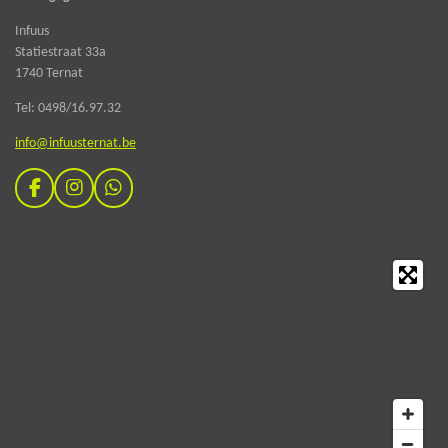
Infuus
Statiestraat 33a
1740 Ternat
Tel: 0498/16.97.32
info@infuusternat.be
F
I
W
a
n
h
c
s
a
e
t
t
b
a
s
o
g
A
o
r
p
k
a
p
m