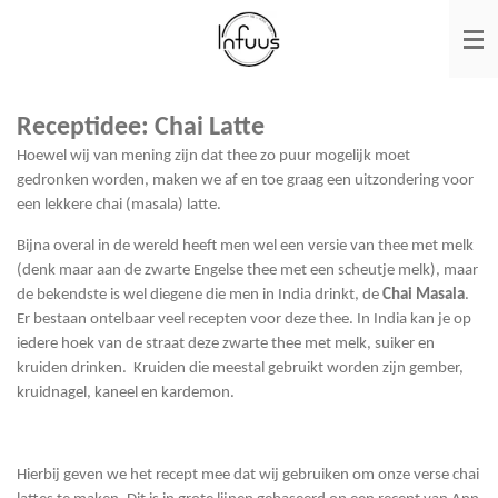
Ga
direct
naar
de
hoofdinhoud
Receptidee: Chai Latte
Hoewel wij van mening zijn dat thee zo puur mogelijk moet
gedronken worden, maken we af en toe graag een uitzondering voor
een lekkere chai (masala) latte.
Bijna overal in de wereld heeft men wel een versie van thee met melk
(denk maar aan de zwarte Engelse thee met een scheutje melk), maar
de bekendste is wel diegene die men in India drinkt, de
Chai Masala
.
Er bestaan ontelbaar veel recepten voor deze thee. In India kan je op
iedere hoek van de straat deze zwarte thee met melk, suiker en
kruiden drinken. Kruiden die meestal gebruikt worden zijn gember,
kruidnagel, kaneel en kardemon.
Hierbij geven we het recept mee dat wij gebruiken om onze verse chai