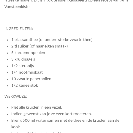
lattes te maken. Dit is in grote lijnen gebaseerd op een recept van Ann
Vansteenkiste.
INGREDIËNTEN:
1 el assamthee (of andere sterke zwarte thee)
2 tl suiker (of naar eigen smaak)
5 kardemonpeulen
3 kruidnagels
1/2 steranijs
1/4 nootmuskaat
10 zwarte peperbollen
1/2 kaneelstok
WERKWIJZE:
Plet alle kruiden in een vijzel.
Indien gewenst kan je ze even kort roosteren.
Breng 500 ml water samen met de thee en de kruiden aan de
kook