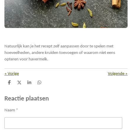
Natuurlijk kan je het recept zelf aanpassen door te spelen met
hoeveelheden, andere kruiden toevoegen of waarom niet eens
opteren voor havermelk.
«
Vorige
Volgende
»
D
D
S
D
e
e
h
e
l
e
a
l
e
l
r
e
Reactie plaatsen
n
e
n
Naam *